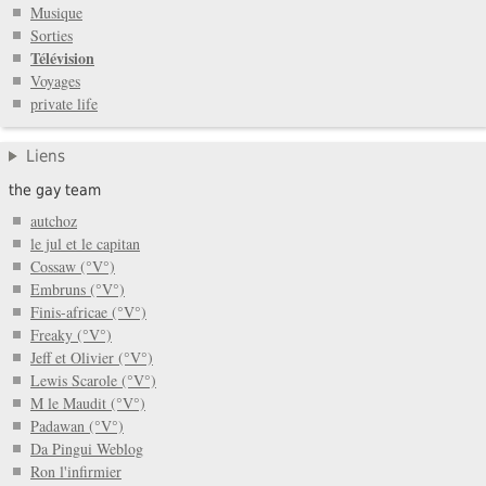
Musique
Sorties
Télévision
Voyages
private life
Liens
the gay team
autchoz
le jul et le capitan
Cossaw (°V°)
Embruns (°V°)
Finis-africae (°V°)
Freaky (°V°)
Jeff et Olivier (°V°)
Lewis Scarole (°V°)
M le Maudit (°V°)
Padawan (°V°)
Da Pingui Weblog
Ron l'infirmier