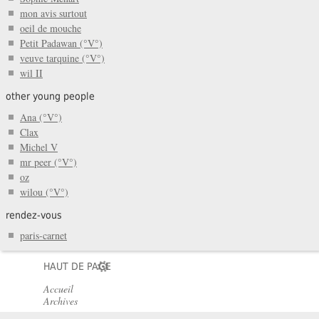
mon avis surtout
oeil de mouche
Petit Padawan (°V°)
veuve tarquine (°V°)
wil II
other young people
Ana (°V°)
Clax
Michel V
mr peer (°V°)
oz
wilou (°V°)
rendez-vous
paris-carnet
HAUT DE PAGE
Accueil
Archives