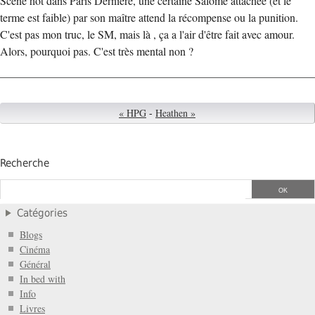
Scène hot dans Paris Dernière, une certaine Salomé attachée (et le
terme est faible) par son maître attend la récompense ou la punition.
C'est pas mon truc, le SM, mais là , ça a l'air d'être fait avec amour.
Alors, pourquoi pas. C'est très mental non ?
« HPG
-
Heathen »
Recherche
Catégories
Blogs
Cinéma
Général
In bed with
Info
Livres