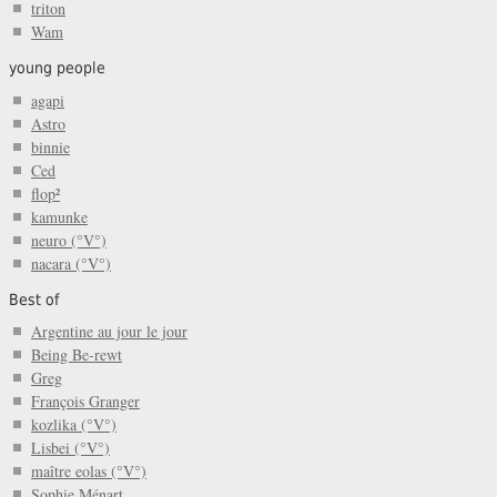
triton
Wam
young people
agapi
Astro
binnie
Ced
flop²
kamunke
neuro (°V°)
nacara (°V°)
Best of
Argentine au jour le jour
Being Be-rewt
Greg
François Granger
kozlika (°V°)
Lisbei (°V°)
maître eolas (°V°)
Sophie Ménart