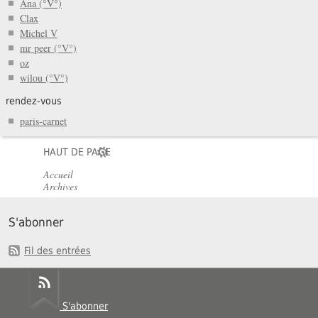
Ana (°V°)
Clax
Michel V
mr peer (°V°)
oz
wilou (°V°)
rendez-vous
paris-carnet
HAUT DE PAGE
Accueil
Archives
S'abonner
Fil des entrées
S'abonner