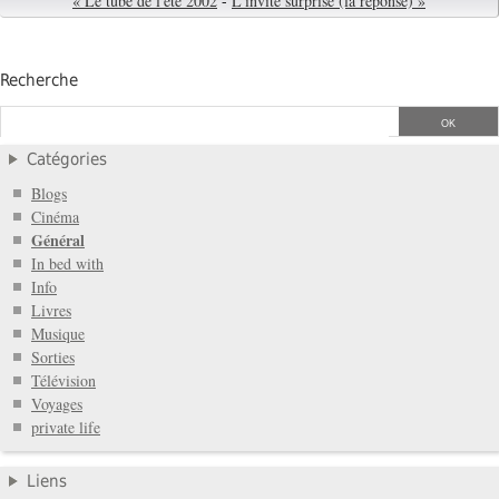
« Le tube de l'été 2002
-
L'invité surprise (la réponse) »
Recherche
Catégories
Blogs
Cinéma
Général
In bed with
Info
Livres
Musique
Sorties
Télévision
Voyages
private life
Liens