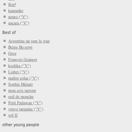
flop²
kamunke
neuro (°V°)
nacara (°V°)
Best of
Argentine au jour le jour
Being Be-rewt
Greg
François Granger
kozlika (°V°)
Lisbei (°V°)
maître eolas (°V°)
Sophie Ménart
mon avis surtout
oeil de mouche
Petit Padawan (°V°)
veuve tarquine (°V°)
wil II
other young people