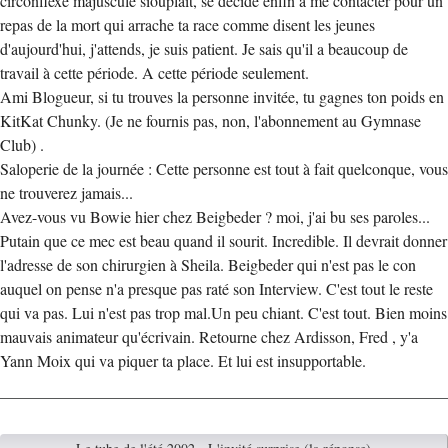
circonflexe majuscule siouplaît, se décide enfin à me contacter pour un
repas de la mort qui arrache ta race comme disent les jeunes
d'aujourd'hui, j'attends, je suis patient. Je sais qu'il a beaucoup de
travail à cette période. A cette période seulement.
Ami Blogueur, si tu trouves la personne invitée, tu gagnes ton poids en
KitKat Chunky. (Je ne fournis pas, non, l'abonnement au Gymnase
Club) .
Saloperie de la journée : Cette personne est tout à fait quelconque, vous
ne trouverez jamais...
Avez-vous vu Bowie hier chez Beigbeder ? moi, j'ai bu ses paroles...
Putain que ce mec est beau quand il sourit. Incredible. Il devrait donner
l'adresse de son chirurgien à Sheila. Beigbeder qui n'est pas le con
auquel on pense n'a presque pas raté son Interview. C'est tout le reste
qui va pas. Lui n'est pas trop mal.Un peu chiant. C'est tout. Bien moins
mauvais animateur qu'écrivain. Retourne chez Ardisson, Fred , y'a
Yann Moix qui va piquer ta place. Et lui est insupportable.