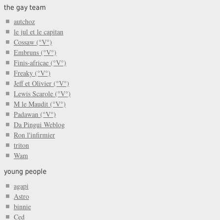
the gay team
autchoz
le jul et le capitan
Cossaw (°V°)
Embruns (°V°)
Finis-africae (°V°)
Freaky (°V°)
Jeff et Olivier (°V°)
Lewis Scarole (°V°)
M le Maudit (°V°)
Padawan (°V°)
Da Pingui Weblog
Ron l'infirmier
triton
Wam
young people
agapi
Astro
binnie
Ced