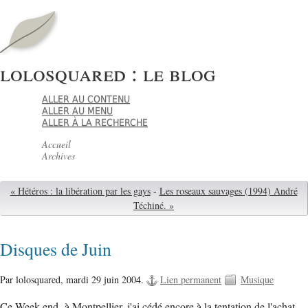
lolosquared : le blog
ALLER AU CONTENU
ALLER AU MENU
ALLER À LA RECHERCHE
Accueil
Archives
« Hétéros : la libération par les gays
-
Les roseaux sauvages (1994) André
Téchiné. »
Disques de Juin
Par lolosquared,
mardi 29 juin 2004.
Lien permanent
Musique
Ce Week-end à Montpellier, j'ai cédé encore à la tentation de l'achat