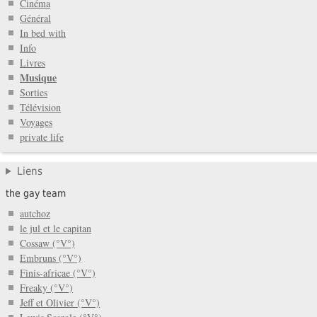
Cinéma
Général
In bed with
Info
Livres
Musique
Sorties
Télévision
Voyages
private life
Liens
the gay team
autchoz
le jul et le capitan
Cossaw (°V°)
Embruns (°V°)
Finis-africae (°V°)
Freaky (°V°)
Jeff et Olivier (°V°)