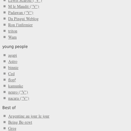
Lewis Scarole (°V°)
M le Maudit (°V°)
Padawan (°V°)
Da Pingui Weblog
Ron l'infirmier
triton
Wam
young people
agapi
Astro
binnie
Ced
flop²
kamunke
neuro (°V°)
nacara (°V°)
Best of
Argentine au jour le jour
Being Be-rewt
Greg