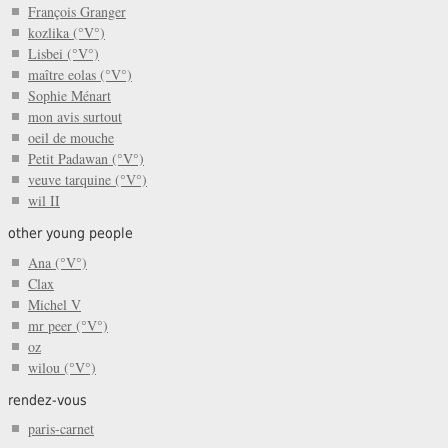
François Granger
kozlika (°V°)
Lisbei (°V°)
maître eolas (°V°)
Sophie Ménart
mon avis surtout
oeil de mouche
Petit Padawan (°V°)
veuve tarquine (°V°)
wil II
other young people
Ana (°V°)
Clax
Michel V
mr peer (°V°)
oz
wilou (°V°)
rendez-vous
paris-carnet