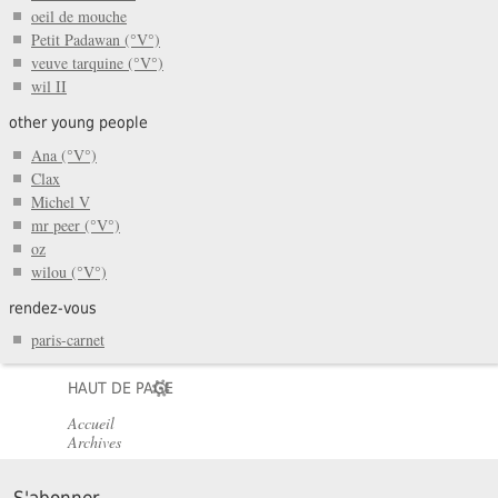
oeil de mouche
Petit Padawan (°V°)
veuve tarquine (°V°)
wil II
other young people
Ana (°V°)
Clax
Michel V
mr peer (°V°)
oz
wilou (°V°)
rendez-vous
paris-carnet
HAUT DE PAGE
Accueil
Archives
S'abonner