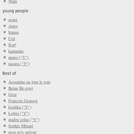
Wam
young people
agapi
Astro
binnie
Ced
flop²
kamunke
neuro (°V°)
nacara (°V°)
Best of
Argentine au jour le jour
Being Be-rewt
Greg
François Granger
kozlika (°V°)
Lisbei (°V°)
maître eolas (°V°)
Sophie Ménart
mon avis surtout