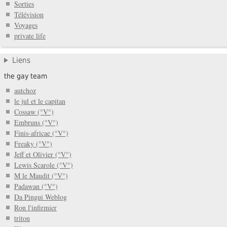
Sorties
Télévision
Voyages
private life
Liens
the gay team
autchoz
le jul et le capitan
Cossaw (°V°)
Embruns (°V°)
Finis-africae (°V°)
Freaky (°V°)
Jeff et Olivier (°V°)
Lewis Scarole (°V°)
M le Maudit (°V°)
Padawan (°V°)
Da Pingui Weblog
Ron l'infirmier
triton