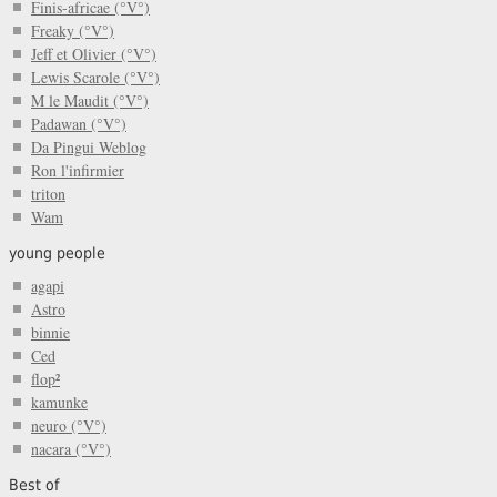
Finis-africae (°V°)
Freaky (°V°)
Jeff et Olivier (°V°)
Lewis Scarole (°V°)
M le Maudit (°V°)
Padawan (°V°)
Da Pingui Weblog
Ron l'infirmier
triton
Wam
young people
agapi
Astro
binnie
Ced
flop²
kamunke
neuro (°V°)
nacara (°V°)
Best of