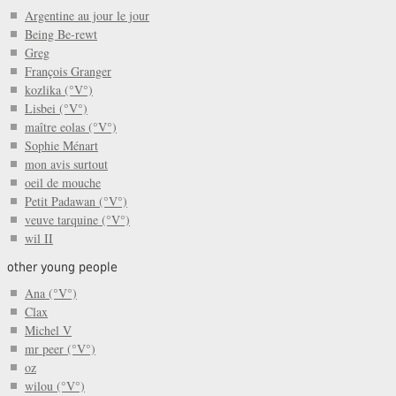
Argentine au jour le jour
Being Be-rewt
Greg
François Granger
kozlika (°V°)
Lisbei (°V°)
maître eolas (°V°)
Sophie Ménart
mon avis surtout
oeil de mouche
Petit Padawan (°V°)
veuve tarquine (°V°)
wil II
other young people
Ana (°V°)
Clax
Michel V
mr peer (°V°)
oz
wilou (°V°)