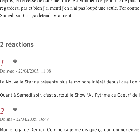
depuis, je ne cesse de constater qu'elle a vraiment ce petit truc de plus. 
regarderai pas et bien j'ai menti j'en n'ai pas loupé une seule. Per con
Samedi sur C+, ça détend. Vraiment.
2 réactions
1
De
aygo
- 22/04/2005, 11:08
La Nouvelle Star ne présente plus le moindre intérêt depusi que l'on n
Quant à Samedi soir, c'est surtout le Show "Au Rythme du Coeur" de la
2
De
ana
- 22/04/2005, 16:49
Moi je regarde Derrick. Comme ça je me dis que ça doit donner envie à