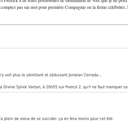
Et Pierrick a de telles possibibités de modulation de voix que je ne peux p
tre comptez pas sur moi pour première Compagnie ou la ferme célébrités. 
'y voit plus le sémillant et séduisant Jonatan Cerrada...
 Divine Sylvie Vartan, à 20h55 sur France 2, qu'il ne faut manquer so
 plein de vieux de se suicider. ça en fera moins pour cet été.