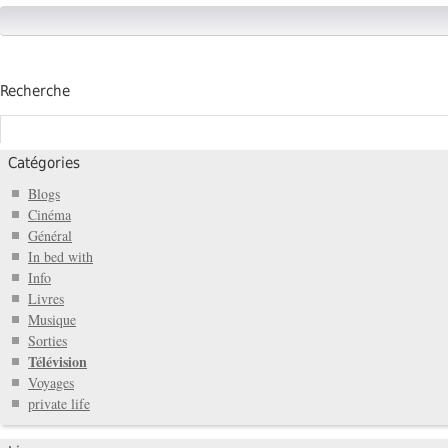
Recherche
Catégories
Blogs
Cinéma
Général
In bed with
Info
Livres
Musique
Sorties
Télévision
Voyages
private life