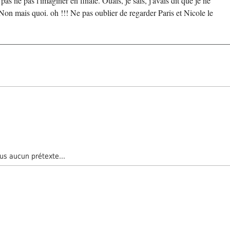
as ne pas l'imaginer en finale. Ouais, je sais, j'avais dit que je ne
Non mais quoi. oh !!! Ne pas oublier de regarder Paris et Nicole le
us aucun prétexte...