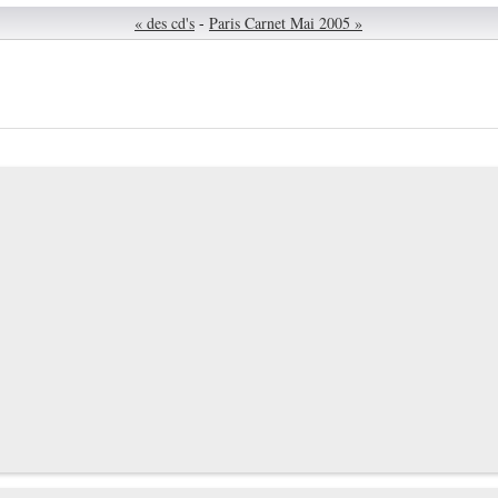
« des cd's
-
Paris Carnet Mai 2005 »