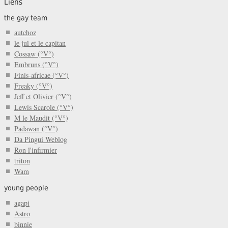
Liens
the gay team
autchoz
le jul et le capitan
Cossaw (°V°)
Embruns (°V°)
Finis-africae (°V°)
Freaky (°V°)
Jeff et Olivier (°V°)
Lewis Scarole (°V°)
M le Maudit (°V°)
Padawan (°V°)
Da Pingui Weblog
Ron l'infirmier
triton
Wam
young people
agapi
Astro
binnie