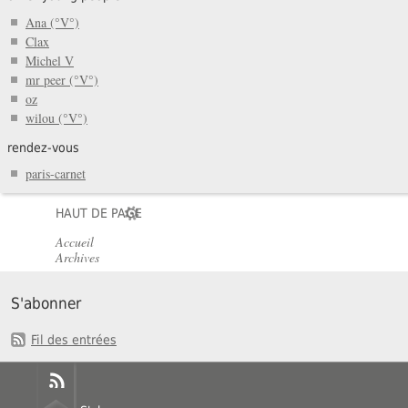
Ana (°V°)
Clax
Michel V
mr peer (°V°)
oz
wilou (°V°)
rendez-vous
paris-carnet
HAUT DE PAGE
Accueil
Archives
S'abonner
Fil des entrées