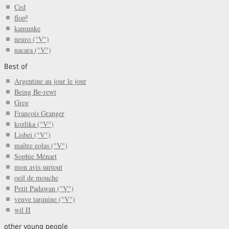
Ced
flop²
kamunke
neuro (°V°)
nacara (°V°)
Best of
Argentine au jour le jour
Being Be-rewt
Greg
François Granger
kozlika (°V°)
Lisbei (°V°)
maître eolas (°V°)
Sophie Ménart
mon avis surtout
oeil de mouche
Petit Padawan (°V°)
veuve tarquine (°V°)
wil II
other young people