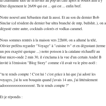
la charmante idée de m'inviter au pop-art café après le boulot afin d'y
fêter dignement le 26/09 qui est ... qui est ... enfin bref.
Notre nouvel ami Sébastien était là aussi. Et au son du dernier Bob
Sinclar (cd résident du dernier bar ultra branché de mtp, bullshit..), on a
dégusté entre autre, cocktails colorés et vodkas caramel.
Nous sommes rentrés à la maison vers 22h00, on a allumé la télé,
Olivier préféra regarder "Voyage" à "cuisine tv" et en dégustant (terme
un peu exagéré quoique ...) notre poisson à la catalane réchauffé au
four micro-onde 2 min 30, il s'exclama à la vue d'un certain André B
invité à l'émission "Blog Story" comme s'il avait vu le père-noël :
"tu te rends compte ! C'est lui ! c'est grâce à lui que j'ai adoré les
voyages, j'ai lu son bouquin quand j'avais 14 ans, j'ai littéralement
adoooooooooooooooré. Tu te rends compte ?"
Et je répondis :