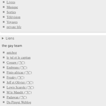
Livres
Musique
Sorties
Télévision
Voyages
private life
Liens
the gay team
autchoz
le jul et le capitan
Cossaw (°V°)
Embruns (°V°)
Finis-africae (°V°)
Freaky (°V°)
Jeff et Olivier (°V°)
Lewis Scarole (°V°)
M le Maudit (°V°)
Padawan (°V°)
Da Pingui Weblog