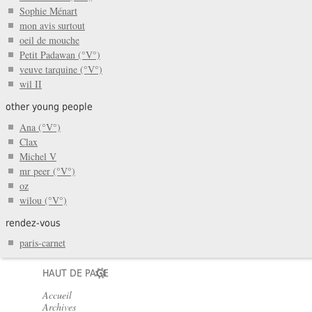
Sophie Ménart
mon avis surtout
oeil de mouche
Petit Padawan (°V°)
veuve tarquine (°V°)
wil II
other young people
Ana (°V°)
Clax
Michel V
mr peer (°V°)
oz
wilou (°V°)
rendez-vous
paris-carnet
HAUT DE PAGE
Accueil
Archives