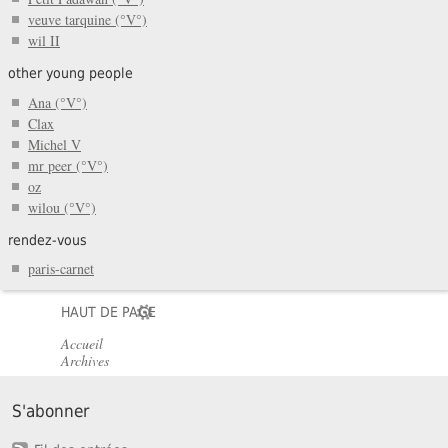
veuve tarquine (°V°)
wil II
other young people
Ana (°V°)
Clax
Michel V
mr peer (°V°)
oz
wilou (°V°)
rendez-vous
paris-carnet
HAUT DE PAGE
Accueil
Archives
S'abonner