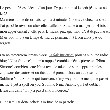
Le post du 26 est décalé d'un jour. J'y peux rien si le petit jésus est né
le 25.
Ma mère habite désormais Lyon à 5 minutes à pieds de chez ma soeur.
J'ai passé le réveillon chez elle d'ailleurs. Sa salle à manger fait 4 fois
mon appartement et elle paye le même prix que moi. C'est dégueulasse.
Mais bon, il y a un temps de merde permanent à Lyon alors pas de
regrets.
On ne remerciera jamais assez "
la folk furieuse"
pour sa sublime radio
blog "Nina Simone" qui m'a rappelé combien j'étais pôvre en "Nina
Simone" combien cette Nana avait le talent de se ré-approprier les
chansons des autres et où théatralité prenait alors un autre sens.
Sublime Nina Simone qui transcende 'my way ou "ne me quitte pas et
même 'I put a spell on you' Sublime Nina Simone qui fait oublier
Brassens dans "il n'y a pas d'amour heureux"
au hasard j'ai donc acheté à la fnac de la part-dieu :