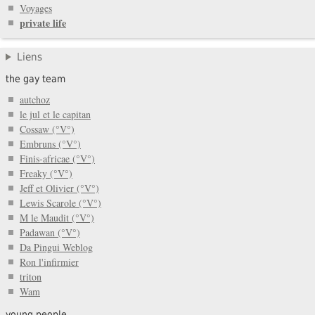
Voyages
private life
Liens
the gay team
autchoz
le jul et le capitan
Cossaw (°V°)
Embruns (°V°)
Finis-africae (°V°)
Freaky (°V°)
Jeff et Olivier (°V°)
Lewis Scarole (°V°)
M le Maudit (°V°)
Padawan (°V°)
Da Pingui Weblog
Ron l'infirmier
triton
Wam
young people