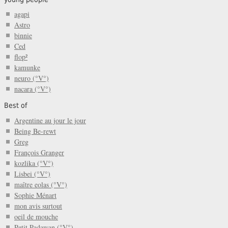
agapi
Astro
binnie
Ced
flop²
kamunke
neuro (°V°)
nacara (°V°)
Best of
Argentine au jour le jour
Being Be-rewt
Greg
François Granger
kozlika (°V°)
Lisbei (°V°)
maître eolas (°V°)
Sophie Ménart
mon avis surtout
oeil de mouche
Petit Padawan (°V°)