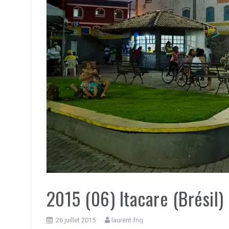
2015 (06) Itacare (Brésil)
26 juillet 2015
laurent.fnq