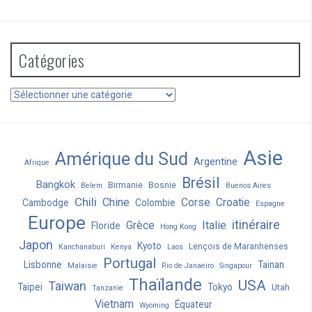
:
Catégories
Catégories
Asie
Amérique du Sud
Argentine
Afrique
Brésil
Bangkok
Birmanie
Bosnie
Belem
Buenos Aires
Chili
Chine
Corse
Croatie
Cambodge
Colombie
Espagne
Europe
itinéraire
Grèce
Italie
Floride
Hong Kong
Japon
Kyoto
Lençois de Maranhenses
Kanchanaburi
Kenya
Laos
Portugal
Lisbonne
Tainan
Malaisie
Rio de Janaeiro
Singapour
Thaïlande
USA
Taiwan
Taipei
Tokyo
Utah
Tanzanie
Vietnam
Équateur
Wyoming