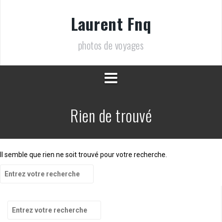
Aller
au
Laurent Fnq
contenu
photos de voyages
Rien de trouvé
Il semble que rien ne soit trouvé pour votre recherche.
Recherche
pour
:
Recherche
pour