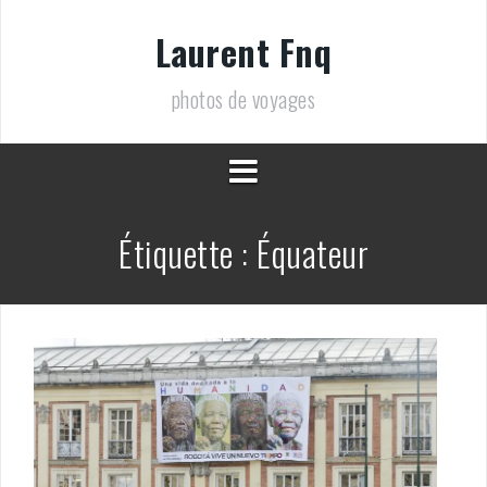
Aller
au
Laurent Fnq
contenu
photos de voyages
Étiquette :
Équateur