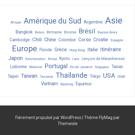
Asie
Amérique du Sud
Argentine
Afrique
Brésil
Bangkok
Birmanie
Bosnie
Belem
Buenos Aires
Chili
Chine
Corse
Croatie
Cambodge
Colombie
Espagne
Europe
itinéraire
Grèce
Italie
Floride
Hong Kong
Japon
Kyoto
Lençois de Maranhenses
Kanchanaburi
Kenya
Laos
Portugal
Lisbonne
Tainan
Malaisie
Rio de Janaeiro
Singapour
Thaïlande
USA
Taiwan
Taipei
Tokyo
Utah
Tanzanie
Vietnam
Équateur
Wyoming
Fièrement propulsé par WordPress
|
Thème
FlyMag
par
Themeisle