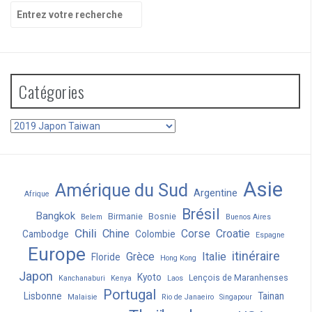
Recherche
pour
:
Catégories
Catégories
Asie
Amérique du Sud
Argentine
Afrique
Brésil
Bangkok
Birmanie
Bosnie
Belem
Buenos Aires
Chili
Chine
Corse
Croatie
Cambodge
Colombie
Espagne
Europe
itinéraire
Grèce
Italie
Floride
Hong Kong
Japon
Kyoto
Lençois de Maranhenses
Kanchanaburi
Kenya
Laos
Portugal
Lisbonne
Tainan
Malaisie
Rio de Janaeiro
Singapour