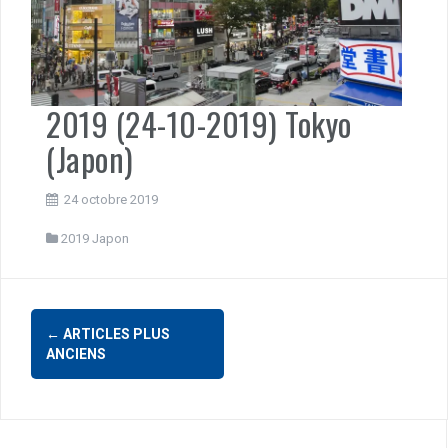
2019 (24-10-2019) Tokyo
(Japon)
24 octobre 2019
2019 Japon
Navigation
←
ARTICLES PLUS
des
ANCIENS
articles