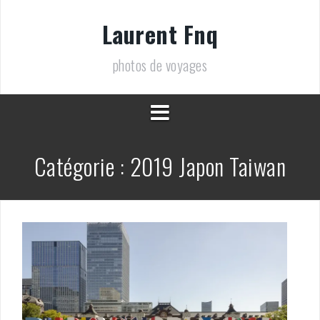
Aller
au
Laurent Fnq
contenu
photos de voyages
Catégorie :
2019 Japon Taiwan