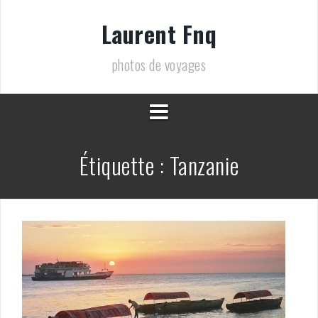
Aller
au
Laurent Fnq
contenu
photos de voyages
Étiquette :
Tanzanie