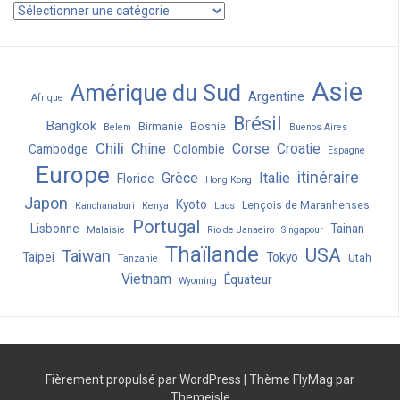
Catégories
Asie
Amérique du Sud
Argentine
Afrique
Brésil
Bangkok
Birmanie
Bosnie
Belem
Buenos Aires
Chili
Chine
Corse
Croatie
Cambodge
Colombie
Espagne
Europe
itinéraire
Grèce
Italie
Floride
Hong Kong
Japon
Kyoto
Lençois de Maranhenses
Kanchanaburi
Kenya
Laos
Portugal
Lisbonne
Tainan
Malaisie
Rio de Janaeiro
Singapour
Thaïlande
USA
Taiwan
Taipei
Tokyo
Utah
Tanzanie
Vietnam
Équateur
Wyoming
Fièrement propulsé par WordPress
|
Thème
FlyMag
par
Themeisle