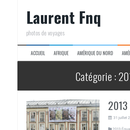
Aller
Laurent Fnq
au
contenu
photos de voyages
ACCUEIL
AFRIQUE
AMÉRIQUE DU NORD
AMÉ
Catégorie :
20
2013 
31 juillet
2013 Équa