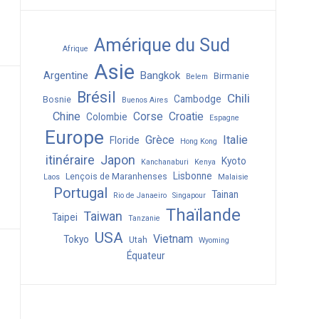
Amérique du Sud
Afrique
Asie
Argentine
Bangkok
Birmanie
Belem
Brésil
Chili
Cambodge
Bosnie
Buenos Aires
Chine
Corse
Croatie
Colombie
Espagne
Europe
Grèce
Italie
Floride
Hong Kong
itinéraire
Japon
Kyoto
Kanchanaburi
Kenya
Lisbonne
Lençois de Maranhenses
Laos
Malaisie
Portugal
Tainan
Rio de Janaeiro
Singapour
Thaïlande
Taiwan
Taipei
Tanzanie
USA
Vietnam
Tokyo
Utah
Wyoming
Équateur