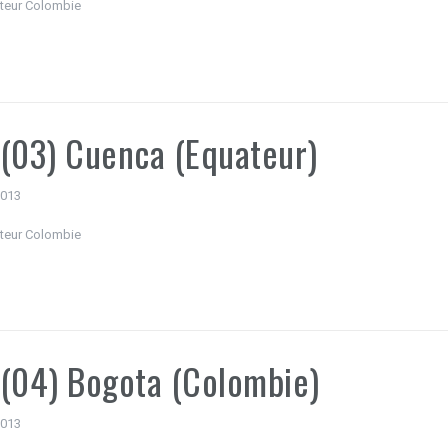
teur Colombie
(03) Cuenca (Equateur)
 2013
teur Colombie
(04) Bogota (Colombie)
 2013