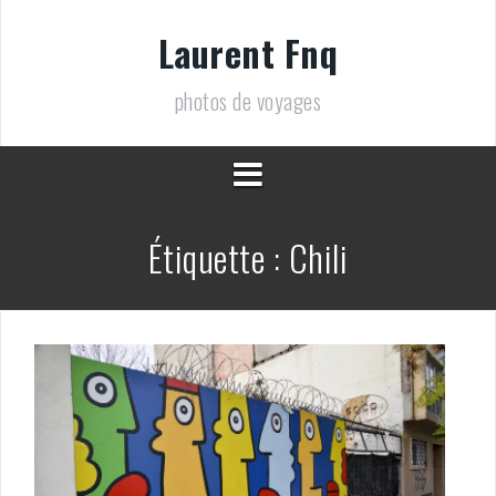
Aller
au
Laurent Fnq
contenu
photos de voyages
Étiquette :
Chili