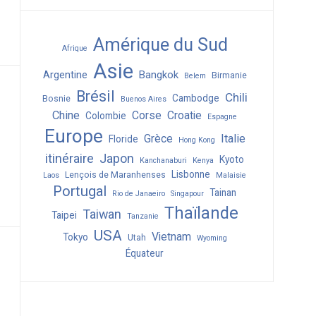
Amérique du Sud
Afrique
Asie
Argentine
Bangkok
Birmanie
Belem
Brésil
Chili
Cambodge
Bosnie
Buenos Aires
Chine
Corse
Croatie
Colombie
Espagne
Europe
Grèce
Italie
Floride
Hong Kong
itinéraire
Japon
Kyoto
Kanchanaburi
Kenya
Lisbonne
Lençois de Maranhenses
Laos
Malaisie
Portugal
Tainan
Rio de Janaeiro
Singapour
Thaïlande
Taiwan
Taipei
Tanzanie
USA
Vietnam
Tokyo
Utah
Wyoming
Équateur