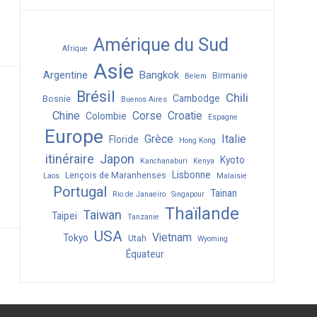
Amérique du Sud
Afrique
Asie
Argentine
Bangkok
Birmanie
Belem
Brésil
Chili
Cambodge
Bosnie
Buenos Aires
Chine
Corse
Croatie
Colombie
Espagne
Europe
Grèce
Italie
Floride
Hong Kong
itinéraire
Japon
Kyoto
Kanchanaburi
Kenya
Lisbonne
Lençois de Maranhenses
Laos
Malaisie
Portugal
Tainan
Rio de Janaeiro
Singapour
Thaïlande
Taiwan
Taipei
Tanzanie
USA
Vietnam
Tokyo
Utah
Wyoming
Équateur