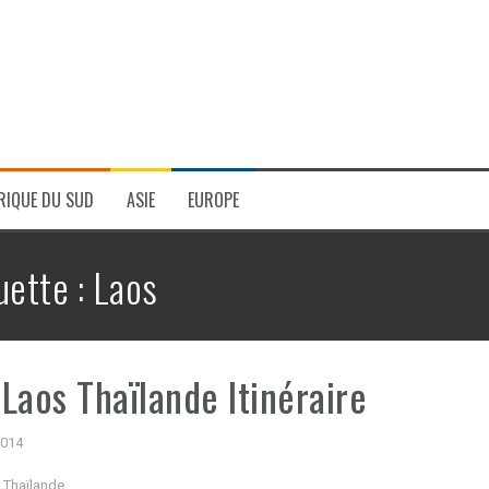
RIQUE DU SUD
ASIE
EUROPE
uette :
Laos
Laos Thaïlande Itinéraire
 2014
 Thaïlande