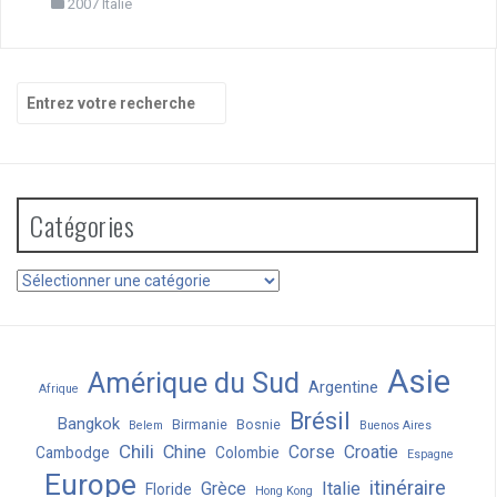
2007 Italie
Recherche
pour
:
Catégories
Catégories
Asie
Amérique du Sud
Argentine
Afrique
Brésil
Bangkok
Birmanie
Bosnie
Belem
Buenos Aires
Chili
Chine
Corse
Croatie
Cambodge
Colombie
Espagne
Europe
itinéraire
Grèce
Italie
Floride
Hong Kong