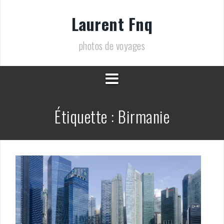
Aller
au
Laurent Fnq
contenu
photos de voyages
Étiquette :
Birmanie