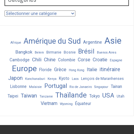
Catégories
Asie
Amérique du Sud
Argentine
Afrique
Brésil
Bangkok
Birmanie
Bosnie
Belem
Buenos Aires
Chili
Chine
Corse
Croatie
Cambodge
Colombie
Espagne
Europe
itinéraire
Grèce
Italie
Floride
Hong Kong
Japon
Kyoto
Lençois de Maranhenses
Kanchanaburi
Kenya
Laos
Portugal
Lisbonne
Tainan
Malaisie
Rio de Janaeiro
Singapour
Thaïlande
USA
Taiwan
Taipei
Tokyo
Utah
Tanzanie
Vietnam
Équateur
Wyoming