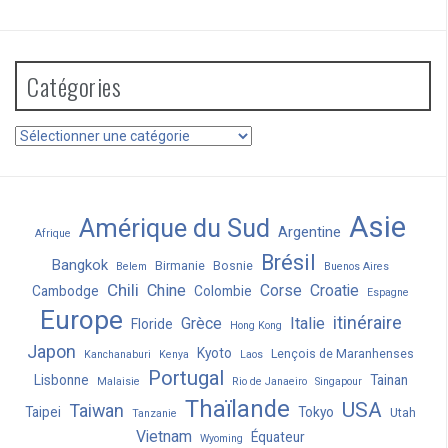
:
Catégories
Catégories
Asie
Amérique du Sud
Argentine
Afrique
Brésil
Bangkok
Birmanie
Bosnie
Belem
Buenos Aires
Chili
Chine
Corse
Croatie
Cambodge
Colombie
Espagne
Europe
itinéraire
Grèce
Italie
Floride
Hong Kong
Japon
Kyoto
Lençois de Maranhenses
Kanchanaburi
Kenya
Laos
Portugal
Lisbonne
Tainan
Malaisie
Rio de Janaeiro
Singapour
Thaïlande
USA
Taiwan
Taipei
Tokyo
Utah
Tanzanie
Vietnam
Équateur
Wyoming