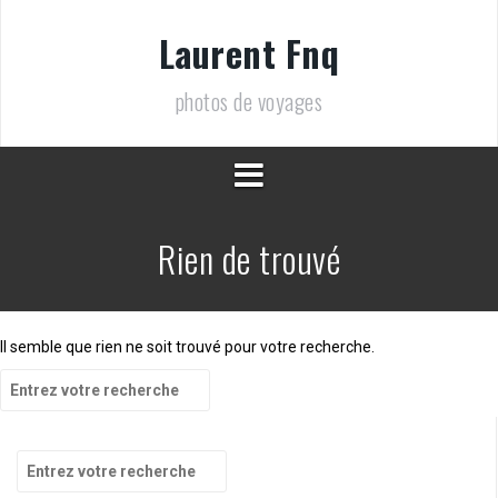
Aller
au
Laurent Fnq
contenu
photos de voyages
Rien de trouvé
Il semble que rien ne soit trouvé pour votre recherche.
Recherche
pour
:
Recherche
pour