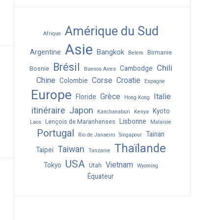
Amérique du Sud
Afrique
Asie
Argentine
Bangkok
Birmanie
Belem
Brésil
Chili
Cambodge
Bosnie
Buenos Aires
Chine
Corse
Croatie
Colombie
Espagne
Europe
Grèce
Italie
Floride
Hong Kong
itinéraire
Japon
Kyoto
Kanchanaburi
Kenya
Lisbonne
Lençois de Maranhenses
Laos
Malaisie
Portugal
Tainan
Rio de Janaeiro
Singapour
Thaïlande
Taiwan
Taipei
Tanzanie
USA
Vietnam
Tokyo
Utah
Wyoming
Équateur