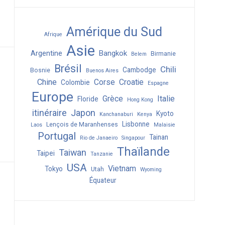
Amérique du Sud
Afrique
Asie
Argentine
Bangkok
Birmanie
Belem
Brésil
Chili
Cambodge
Bosnie
Buenos Aires
Chine
Corse
Croatie
Colombie
Espagne
Europe
Grèce
Italie
Floride
Hong Kong
itinéraire
Japon
Kyoto
Kanchanaburi
Kenya
Lisbonne
Lençois de Maranhenses
Laos
Malaisie
Portugal
Tainan
Rio de Janaeiro
Singapour
Thaïlande
Taiwan
Taipei
Tanzanie
USA
Vietnam
Tokyo
Utah
Wyoming
Équateur