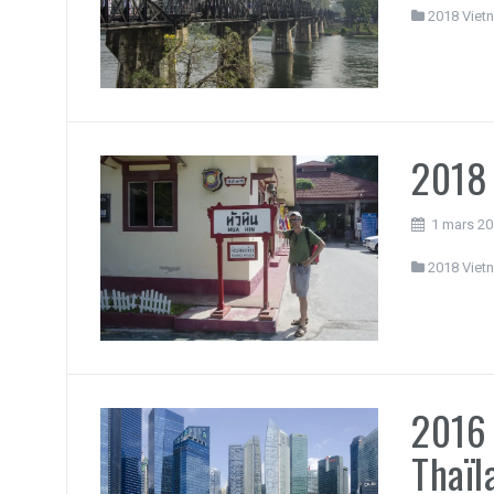
2018 Viet
2018 
1 mars 2
2018 Viet
2016 
Thaïl