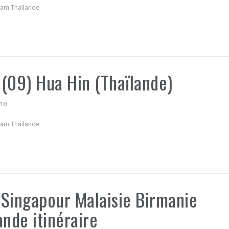
nam Thaïlande
(09) Hua Hin (Thaïlande)
018
nam Thaïlande
Singapour Malaisie Birmanie
ande itinéraire