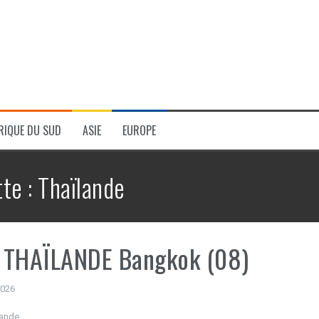
RIQUE DU SUD
ASIE
EUROPE
tte :
Thaïlande
 THAÏLANDE Bangkok (08)
 2026
lande