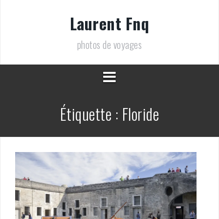
Aller
au
Laurent Fnq
contenu
photos de voyages
Étiquette :
Floride