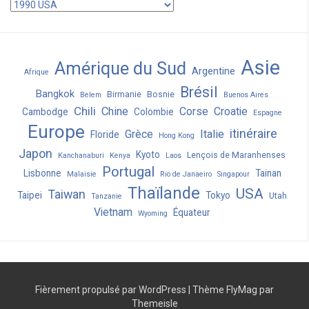
Catégories
Asie
Amérique du Sud
Argentine
Afrique
Brésil
Bangkok
Birmanie
Bosnie
Belem
Buenos Aires
Chili
Chine
Corse
Croatie
Cambodge
Colombie
Espagne
Europe
itinéraire
Grèce
Italie
Floride
Hong Kong
Japon
Kyoto
Lençois de Maranhenses
Kanchanaburi
Kenya
Laos
Portugal
Lisbonne
Tainan
Malaisie
Rio de Janaeiro
Singapour
Thaïlande
USA
Taiwan
Taipei
Tokyo
Utah
Tanzanie
Vietnam
Équateur
Wyoming
Fièrement propulsé par WordPress
|
Thème
FlyMag
par
Themeisle