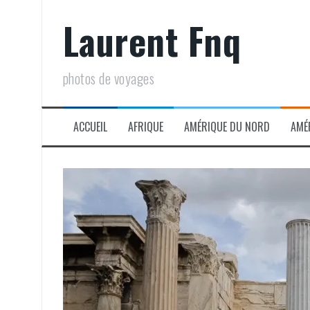
Aller
Laurent Fnq
au
contenu
photos de voyages
ACCUEIL
AFRIQUE
AMÉRIQUE DU NORD
AMÉ