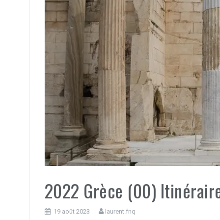
2022 Grèce (00) Itinérair
19 août 2023
laurent.fnq