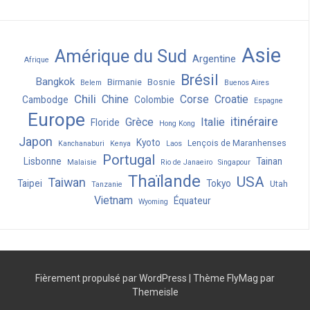
Asie
Amérique du Sud
Argentine
Afrique
Brésil
Bangkok
Birmanie
Bosnie
Belem
Buenos Aires
Chili
Chine
Corse
Croatie
Cambodge
Colombie
Espagne
Europe
itinéraire
Grèce
Italie
Floride
Hong Kong
Japon
Kyoto
Lençois de Maranhenses
Kanchanaburi
Kenya
Laos
Portugal
Lisbonne
Tainan
Malaisie
Rio de Janaeiro
Singapour
Thaïlande
USA
Taiwan
Taipei
Tokyo
Utah
Tanzanie
Vietnam
Équateur
Wyoming
Fièrement propulsé par WordPress
|
Thème
FlyMag
par
Themeisle