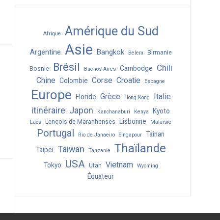
Amérique du Sud
Afrique
Asie
Argentine
Bangkok
Birmanie
Belem
Brésil
Chili
Cambodge
Bosnie
Buenos Aires
Chine
Corse
Croatie
Colombie
Espagne
Europe
Grèce
Italie
Floride
Hong Kong
itinéraire
Japon
Kyoto
Kanchanaburi
Kenya
Lisbonne
Lençois de Maranhenses
Laos
Malaisie
Portugal
Tainan
Rio de Janaeiro
Singapour
Thaïlande
Taiwan
Taipei
Tanzanie
USA
Vietnam
Tokyo
Utah
Wyoming
Équateur