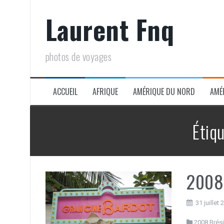
Aller
Laurent Fnq
au
contenu
photos de voyages
ACCUEIL
AFRIQUE
AMÉRIQUE DU NORD
AMÉ
Étiq
2008 
31 juillet
2008 Brési