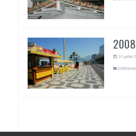
2008 
31 juillet
2008 Brési
Navigation
des