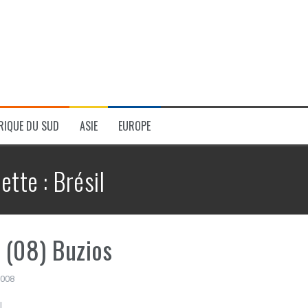
RIQUE DU SUD
ASIE
EUROPE
uette :
Brésil
(08) Buzios
 2008
l